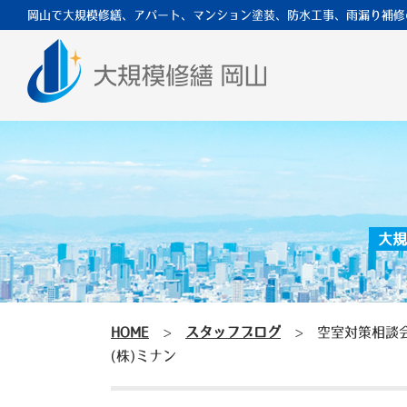
岡山で大規模修繕、アパート、マンション塗装、防水工事、雨漏り補修
大規
HOME
>
スタッフブログ
>
空室対策相談
(株)ミナン