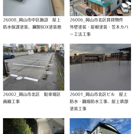
26008_岡山市中区施設 屋上
26006_岡山市北区賃貸物件
防水保護塗装、鋼製BOX塗装他
外壁塗装・屋根塗装・笠木カバ
ー工法工事
26002_岡山市北区 駐車場区
26001_岡山市北区ビル 屋上
画線工事
防水・踊場防水工事、屋上鉄部
塗装工事