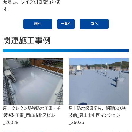
充填し、ライン引きを行いま
す。
前へ
一覧へ
次へ
関連施工事例
屋上ウレタン塗膜防水工事・手
屋上防水保護塗装、鋼製BOX塗
摺塗装工事_岡山市北区ビル
装他_岡山市中区マンション
_26028
_26026