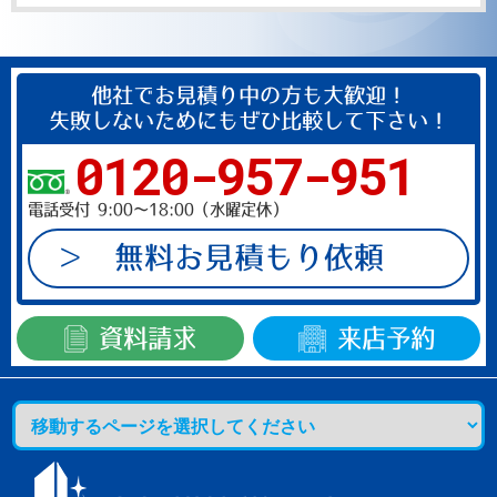
ま
ま
に
他社でお見積り中の方も大歓迎！
し
失敗しないためにもぜひ比較して下さい！
て
0120-957-951
く
だ
電話受付 9:00～18:00（水曜定休）
さ
い。
無料お見積もり依頼
資料請求
来店予約