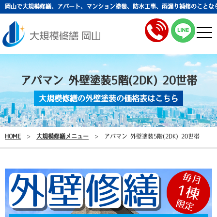
岡山で大規模修繕、アパート、マンション塗装、防水工事、雨漏り補修のことな
togg
navi
アパマン 外壁塗装5階(2DK) 20世帯
大規模修繕の外壁塗装の価格表はこちら
HOME
>
大規模修繕メニュー
>
アパマン 外壁塗装5階(2DK) 20世帯
毎月
外
壁
修
繕
1棟
限定