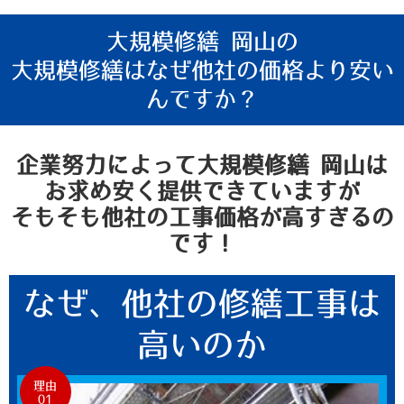
大規模修繕 岡山
の
大規模修繕はなぜ他社の価格より安い
んですか？
企業努力によって
大規模修繕 岡山
は
お求め安く提供できていますが
そもそも
他社の工事価格が高すぎるの
です！
なぜ、他社の
修繕工事
は
高いのか
理由
01