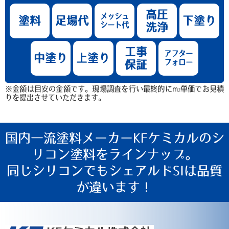
高圧
メッシュ
塗料
足場代
下塗り
シート代
洗浄
工事
アフター
中塗り
上塗り
フォロー
保証
※金額は目安の金額です。現場調査を行い最終的にm
単価でお見積
2
りを提出させていただきます。
国内一流塗料メーカーKFケミカルのシ
リコン塗料をラインナップ。
同じシリコンでもシェアルドSIは品質
が違います！