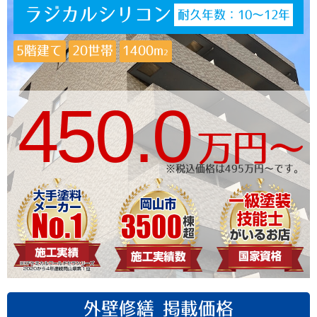
ラジカルシリコン
耐久年数：10〜12年
5階建て
20世帯
1400m
2
450.0
万円〜
※税込価格は495万円〜です。
外壁修繕 掲載価格