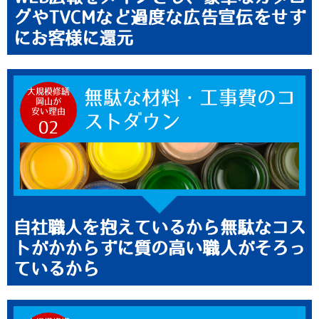
グやTVCMなど過度な広告宣伝をせず
にお客様に還元
大規模修繕
無駄な材料・工事費のコ
岡山が
安い理由
ストダウン
02
自社職人を抱えているから無駄なコス
トがかからずに質の高い職人がそろっ
ているから