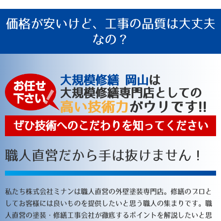
価格が安いけど、
工事の品質
は大丈夫
なの？
大規模修繕 岡山
は
大規模修繕専門店としての
高い技術力
がウリです!!
ぜひ技術へのこだわりを知ってください
職人直営だから手は抜けません！
私たち株式会社ミナンは職人直営の外壁塗装専門店。修繕のプロと
してお客様には良いものを提供したいと思う職人の集まりです。職
人直営の塗装・修繕工事会社が徹底するポイントを解説したいと思