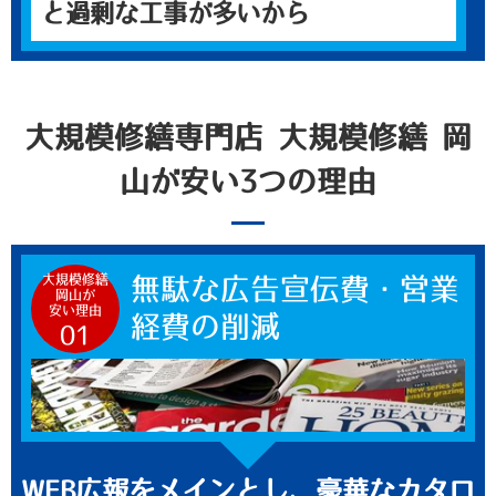
と過剰な工事が多いから
大規模修繕専門店 大規模修繕 岡
山が安い3つの理由
大規模修繕
無駄な広告宣伝費・営業
岡山が
安い理由
経費の削減
01
WEB広報をメインとし、豪華なカタロ