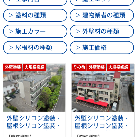
塗料の種類
建物業者の種類
施工カラー
外壁材の種類
屋根材の種類
施工価格
外壁塗装
大規模修繕
その他
外壁塗装
大規模修繕
屋根塗装
防水工事
外壁シリコン塗装・
外壁シリコン塗装・
屋根シリコン塗装・
屋根シリコン塗装・
付帯物塗装工事_岡
屋上防水・笠木カバ
【物件詳細】
【物件詳細】