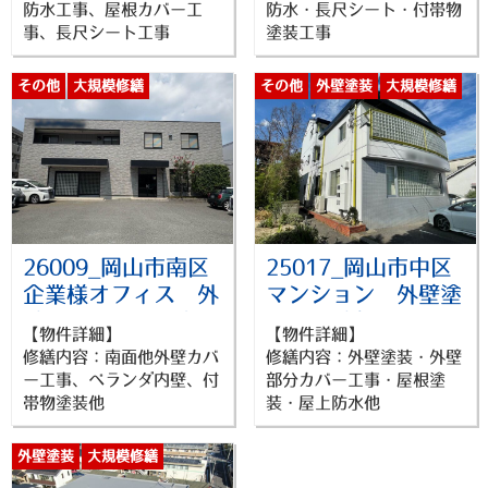
マンション
工事
防水工事、屋根カバー工
防水・長尺シート・付帯物
事、長尺シート工事
塗装工事
その他
大規模修繕
その他
外壁塗装
大規模修繕
防水工事
26009_岡山市南区
25017_岡山市中区
企業様オフィス 外
マンション 外壁塗
壁カバー工法工事・
装・外壁部分カバ
【物件詳細】
【物件詳細】
ベランダ内壁、他付
ー・屋根塗装・屋上
修繕内容：南面他外壁カバ
修繕内容：外壁塗装・外壁
帯物塗装他
防水他工事
ー工事、ベランダ内壁、付
部分カバー工事・屋根塗
帯物塗装他
装・屋上防水他
外壁塗装
大規模修繕
防水工事