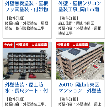
外壁無機塗装・屋根
外壁・屋根シリコン
フッ素塗装・付帯物
塗装工事_岡山市南
塗装工事_岡山市北
区倉庫_26016
【物件詳細】
【物件詳細】
区アパート_26017
修繕内容：外壁塗装・屋根
施工住所：岡山市南区
塗装・他付帯物塗装工事
修繕内容：外壁塗装・屋根
塗装工事
その他
外壁塗装
大規模修繕
外壁塗装
大規模修繕
防水工事
防水工事
外壁塗装・屋上防
26010_岡山市東区
水・長尺シート・付
マンション 外壁塗
帯物塗装工事
装・屋上防水・長尺
【物件詳細】
【物件詳細】
26013_岡山市北区
シート・付帯物塗装
修繕内容：外壁塗装工事、
修繕内容：外壁塗装・屋上