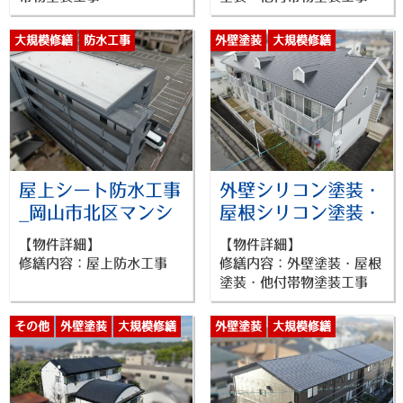
大規模修繕
防水工事
外壁塗装
大規模修繕
屋根塗装
屋上シート防水工事
外壁シリコン塗装・
_岡山市北区マンシ
屋根シリコン塗装・
ョン_26021
付帯物塗装工事_岡
【物件詳細】
【物件詳細】
山市北区賃貸物件
修繕内容：屋上防水工事
修繕内容：外壁塗装・屋根
_26020
塗装・他付帯物塗装工事
その他
外壁塗装
大規模修繕
外壁塗装
大規模修繕
防水工事
屋根塗装