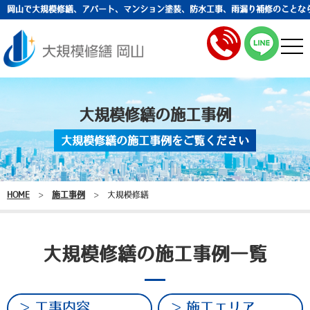
岡山で大規模修繕、アパート、マンション塗装、防水工事、雨漏り補修のことな
togg
navi
大規模修繕の施工事例
大規模修繕の施工事例をご覧ください
HOME
>
施工事例
>
大規模修繕
大規模修繕の施工事例一覧
工事内容
施工エリア