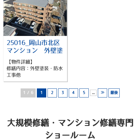
25016_岡山市北区
マンション 外壁塗
装・屋上防水他工事
【物件詳細】
修繕内容：外壁塗装・防水
工事他
1 / 6
1
2
3
4
5
...
≫
最後
大規模修繕・マンション修繕
専門
ショールーム