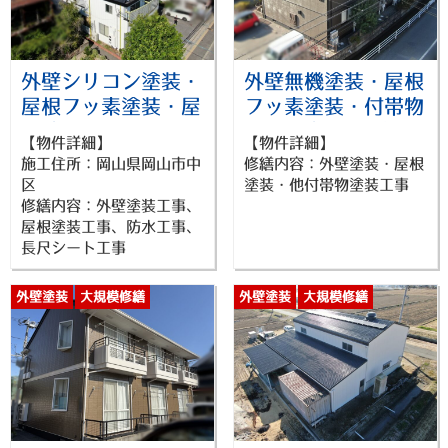
外壁シリコン塗装・
外壁無機塗装・屋根
屋根フッ素塗装・屋
フッ素塗装・付帯物
上防水・長尺シー
塗装工事_岡山市北
【物件詳細】
【物件詳細】
ト・付帯物塗装工事
区アパート_26018
施工住所：岡山県岡山市中
修繕内容：外壁塗装・屋根
_岡山市中区マンシ
区
塗装・他付帯物塗装工事
ョン_26019
修繕内容：外壁塗装工事、
屋根塗装工事、防水工事、
長尺シート工事
外壁塗装
大規模修繕
外壁塗装
大規模修繕
屋根塗装
屋根塗装