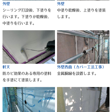
外壁
外壁
シーリング打設後、下塗りを
中塗り乾燥後、上塗りを塗装
行います。下塗りが乾燥後、
します。
中塗りを行います。
軒天
外壁西面（カバー工法工事）
防カビ効果のある専用の塗料
金属胴縁を設置します。
を手塗にて塗装します。