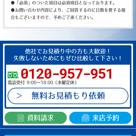
ド
●「必須」のついた項目は必須項目となっております。
は
●お問い合わせ内容により、ご回答するのに日数を要する場
空
合もございますので、予めご了承ください。
の
ま
ま
に
他社でお見積り中の方も大歓迎！
し
失敗しないためにもぜひ比較して下さい！
て
0120-957-951
く
だ
電話受付 9:00～18:00（水曜定休）
さ
い。
無料お見積もり依頼
資料請求
来店予約