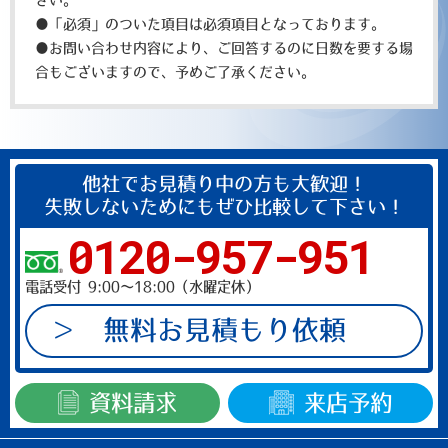
ド
●「必須」のついた項目は必須項目となっております。
は
●お問い合わせ内容により、ご回答するのに日数を要する場
空
合もございますので、予めご了承ください。
の
ま
ま
に
他社でお見積り中の方も大歓迎！
し
失敗しないためにもぜひ比較して下さい！
て
0120-957-951
く
だ
電話受付 9:00～18:00（水曜定休）
さ
い。
無料お見積もり依頼
資料請求
来店予約