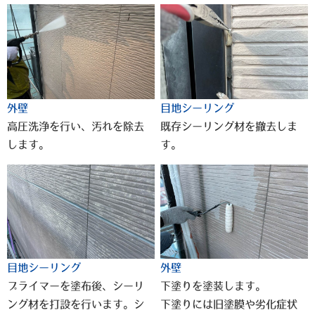
外壁
目地シーリング
高圧洗浄を行い、汚れを除去
既存シーリング材を撤去しま
します。
す。
目地シーリング
外壁
プライマーを塗布後、シーリ
下塗りを塗装します。
ング材を打設を行います。シ
下塗りには旧塗膜や劣化症状