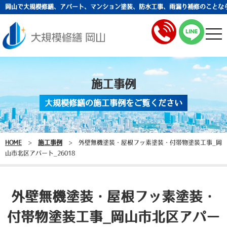
岡山で大規模修繕、アパート、マンション塗装、防水工事、雨漏り補修のことな
togg
navi
施工事例
大規模修繕の施工事例をご覧ください
HOME
>
施工事例
>
外壁無機塗装・屋根フッ素塗装・付帯物塗装工事_岡
山市北区アパート_26018
外壁無機塗装・屋根フッ素塗装・
付帯物塗装工事_岡山市北区アパー