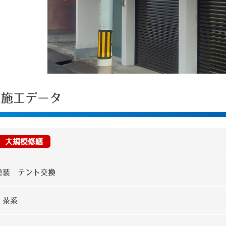
 施工データ
大規模修繕
塗装 テント交換
：茶系