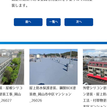
装します。
前へ
一覧へ
次へ
装・屋根シリコ
屋上防水保護塗装、鋼製BOX塗
外壁シリコン塗
塗装工事_岡山
装他_岡山市中区マンション
ン塗装・屋上防
26027
_26026
工法・付帯物塗
北区マンション_