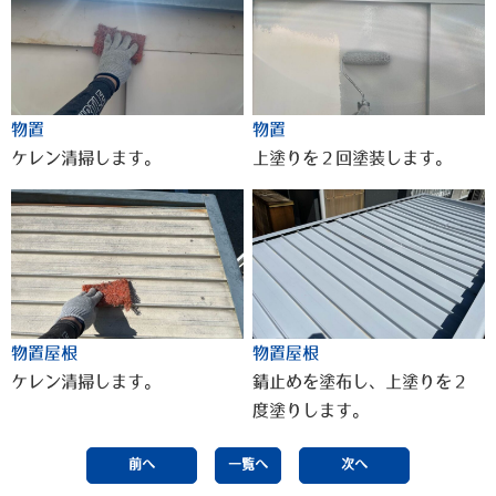
物置
物置
ケレン清掃します。
上塗りを２回塗装します。
物置屋根
物置屋根
ケレン清掃します。
錆止めを塗布し、上塗りを２
度塗りします。
前へ
一覧へ
次へ