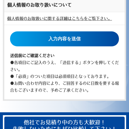
個人情報のお取り扱いについて
個人情報のお取扱いに関する詳細はこちらをご覧下さい。
こ
の
フ
ィ
送信前にご確認ください
ー
●各項目にご記入のうえ、「送信する」ボタンを押してくだ
ル
さい。
ド
●「必須」のついた項目は必須項目となっております。
は
●お問い合わせ内容により、ご回答するのに日数を要する場
空
合もございますので、予めご了承ください。
の
ま
ま
に
他社でお見積り中の方も大歓迎！
し
失敗しないためにもぜひ比較して下さい！