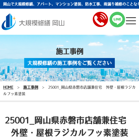
岡山で大規模修繕、アパート、マンション塗装、防水工事、雨漏り補修のことな
togg
navi
施工事例
大規模修繕の施工事例をご覧ください
HOME
>
施工事例
>
25001_岡山県赤磐市店舗兼住宅 外壁・屋根ラジカ
ルフッ素塗装
25001_岡山県赤磐市店舗兼住宅
外壁・屋根ラジカルフッ素塗装