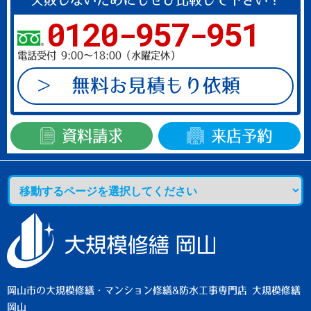
て
0120-957-951
く
だ
電話受付 9:00～18:00（水曜定休）
さ
い。
無料お見積もり依頼
資料請求
来店予約
岡山市の大規模修繕・マンション修繕&防水工事専門店 大規模修繕
岡山