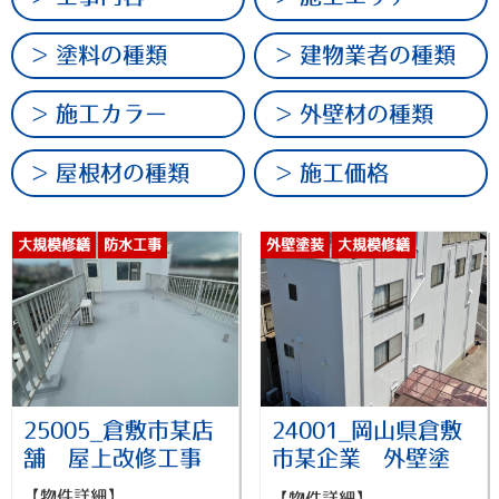
塗料の種類
建物業者の種類
施工カラー
外壁材の種類
屋根材の種類
施工価格
大規模修繕
防水工事
外壁塗装
大規模修繕
25005_倉敷市某店
24001_岡山県倉敷
舗 屋上改修工事
市某企業 外壁塗
装・他付帯物塗装工
【物件詳細】
【物件詳細】