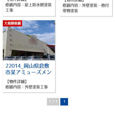
事
修繕内容：屋上防水層塗装
修繕内容：外壁塗装・他付
工事
帯物塗装
大規模修繕
22014_岡山県倉敷
市某アミューズメン
ト 外壁塗装
【物件詳細】
修繕内容：外壁塗装工事
1 / 1
1