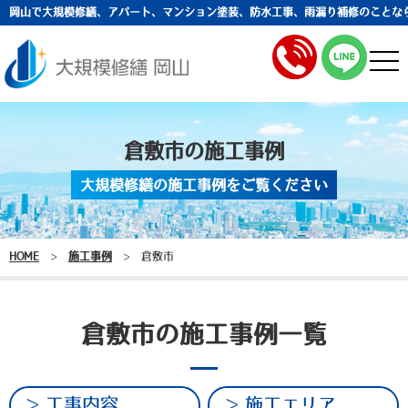
岡山で大規模修繕、アパート、マンション塗装、防水工事、雨漏り補修のことな
togg
navi
倉敷市の施工事例
大規模修繕の施工事例をご覧ください
HOME
>
施工事例
>
倉敷市
倉敷市の施工事例一覧
工事内容
施工エリア