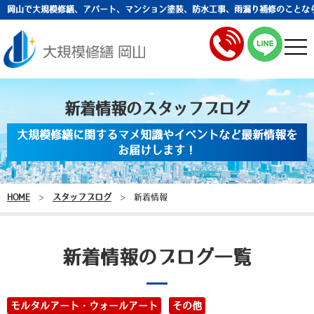
岡山で大規模修繕、アパート、マンション塗装、防水工事、雨漏り補修のことな
togg
navi
新着情報のスタッフブログ
大規模修繕に関するマメ知識やイベントなど最新情報を
お届けします！
HOME
>
スタッフブログ
>
新着情報
新着情報のブログ一覧
モルタルアート・ウォールアート
その他