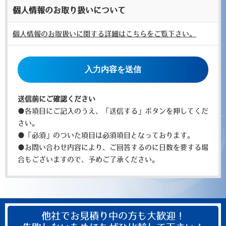
個人情報のお取り扱いについて
個人情報のお取扱いに関する詳細はこちらをご覧下さい。
こ
の
フ
ィ
送信前にご確認ください
ー
●各項目にご記入のうえ、「送信する」ボタンを押してくだ
ル
さい。
ド
●「必須」のついた項目は必須項目となっております。
は
●お問い合わせ内容により、ご回答するのに日数を要する場
空
合もございますので、予めご了承ください。
の
ま
ま
に
他社でお見積り中の方も大歓迎！
し