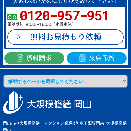
失敗しないためにもぜひ比較して下さい！
て
0120-957-951
く
だ
電話受付 9:00～18:00（水曜定休）
さ
い。
無料お見積もり依頼
資料請求
来店予約
岡山市の大規模修繕・マンション修繕&防水工事専門店 大規模修繕
岡山