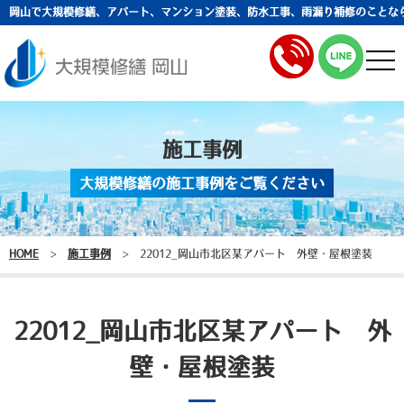
岡山で大規模修繕、アパート、マンション塗装、防水工事、雨漏り補修のことな
togg
navi
施工事例
大規模修繕の施工事例をご覧ください
HOME
>
施工事例
>
22012_岡山市北区某アパート 外壁・屋根塗装
22012_岡山市北区某アパート 外
壁・屋根塗装