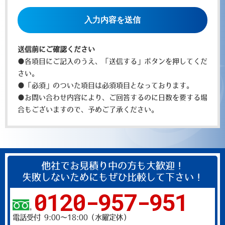
こ
の
フ
ィ
送信前にご確認ください
ー
●各項目にご記入のうえ、「送信する」ボタンを押してくだ
ル
さい。
ド
●「必須」のついた項目は必須項目となっております。
は
●お問い合わせ内容により、ご回答するのに日数を要する場
空
合もございますので、予めご了承ください。
の
ま
ま
に
他社でお見積り中の方も大歓迎！
し
失敗しないためにもぜひ比較して下さい！
て
0120-957-951
く
だ
電話受付 9:00～18:00（水曜定休）
さ