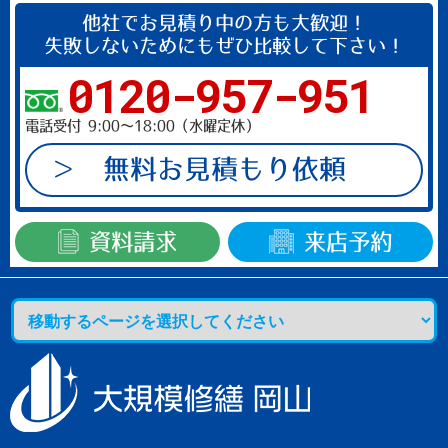
に
他社でお見積り中の方も大歓迎！
し
失敗しないためにもぜひ比較して下さい！
て
0120-957-951
く
だ
電話受付 9:00～18:00（水曜定休）
さ
い。
無料お見積もり依頼
資料請求
来店予約