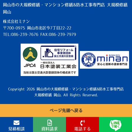
岡山市の大規模修繕・マンション修繕&防水工事専門店 大規模修繕
岡山
株式会社ミナン
〒700-0975 岡山市北区今7丁目22-22
TEL:086-239-7676 FAX:086-239-7979
Copyright 2026 岡山市の大規模修繕・マンション修繕&防水工事専門店
大規模修繕 岡山. All Rights Reserved.
ページ先頭へ戻る
見積相談
資料請求
電話する