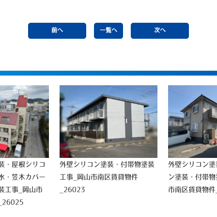
前へ
一覧へ
次へ
装・屋根シリコ
外壁シリコン塗装・付帯物塗装
外壁シリコン塗
水・笠木カバー
工事_岡山市南区賃貸物件
ン塗装・付帯物
装工事_岡山市
_26023
市南区賃貸物件_
26025