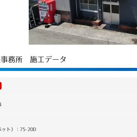
業様事務所 施工データ
事
ット）：75-20D