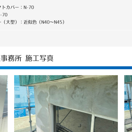
トカバー：N-70
-70
（大型）：近似色（N40～N45）
様事務所 施工写真