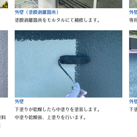
外壁（塗膜剥離箇所）
外
塗膜剥離箇所をモルタルにて補修します。
専
外壁
外
下塗りが乾燥したら中塗りを塗装します。
下
塗料
中塗り乾燥後、上塗りを行います。
ま