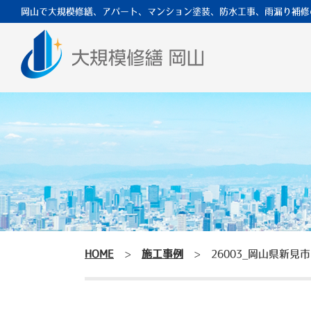
岡山で大規模修繕、アパート、マンション塗装、防水工事、雨漏り補修
HOME
>
施工事例
>
26003_岡山県新見