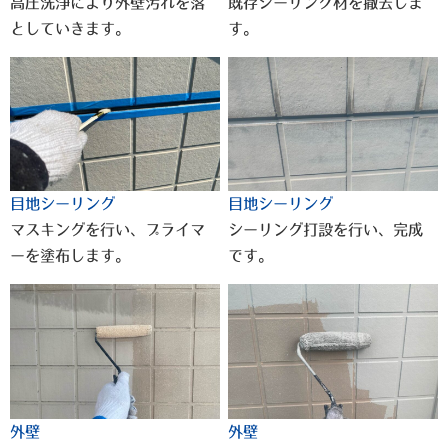
高圧洗浄により外壁汚れを落
既存シーリング材を撤去しま
としていきます。
す。
目地シーリング
目地シーリング
マスキングを行い、プライマ
シーリング打設を行い、完成
ーを塗布します。
です。
外壁
外壁