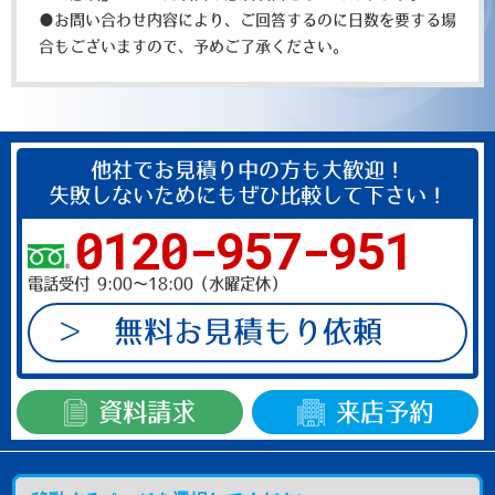
は
●お問い合わせ内容により、ご回答するのに日数を要する場
空
合もございますので、予めご了承ください。
の
ま
ま
に
他社でお見積り中の方も大歓迎！
し
失敗しないためにもぜひ比較して下さい！
て
0120-957-951
く
だ
電話受付 9:00～18:00（水曜定休）
さ
い。
無料お見積もり依頼
資料請求
来店予約